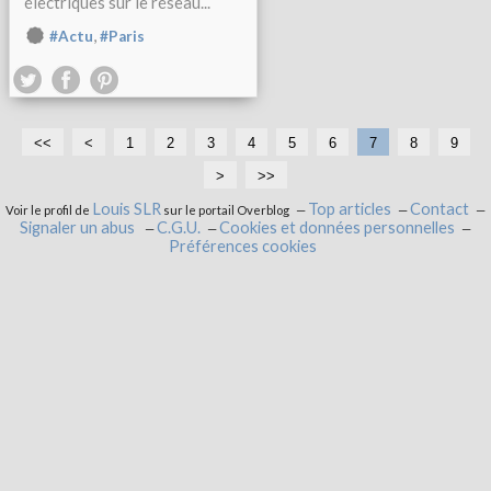
électriques sur le réseau...
,
#Actu
#Paris
<<
<
1
2
3
4
5
6
7
8
9
>
>>
Louis SLR
Top articles
Contact
Voir le profil de
sur le portail Overblog
Signaler un abus
C.G.U.
Cookies et données personnelles
Préférences cookies