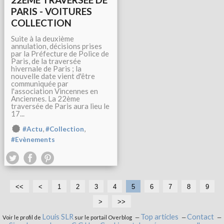
PARIS - VOITURES
COLLECTION
Suite à la deuxième
annulation, décisions prises
par la Préfecture de Police de
Paris, de la traversée
hivernale de Paris ; la
nouvelle date vient d'être
communiquée par
l'association Vincennes en
Anciennes. La 22ème
traversée de Paris aura lieu le
17...
,
,
#Actu
#Collection
#Evènements
<<
<
1
2
3
4
5
6
7
8
9
>
>>
Louis SLR
Top articles
Contact
Voir le profil de
sur le portail Overblog