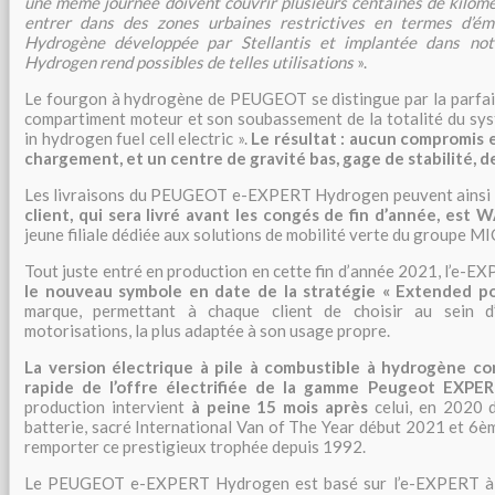
une même journée doivent couvrir plusieurs centaines de kilomè
entrer dans des zones urbaines restrictives en termes d’émi
Hydrogène développée par Stellantis et implantée dans n
Hydrogen rend possibles de telles utilisations
».
Le fourgon à hydrogène de PEUGEOT se distingue par la parfai
compartiment moteur et son soubassement de la totalité du sy
in hydrogen fuel cell electric ».
Le résultat : aucun compromis
chargement, et un centre de gravité bas, gage de stabilité, de 
Les livraisons du PEUGEOT e-EXPERT Hydrogen peuvent ainsi
client, qui sera livré avant les congés de fin d’année, es
jeune filiale dédiée aux solutions de mobilité verte du groupe M
Tout juste entré en production en cette fin d’année 2021, l’e-
le nouveau symbole en date de la stratégie « Extended p
marque, permettant à chaque client de choisir au sein 
motorisations, la plus adaptée à son usage propre.
La version électrique à pile à combustible à hydrogène co
rapide de l’offre électrifiée de la gamme Peugeot EXPE
production intervient
à peine 15 mois après
celui, en 2020
batterie, sacré International Van of The Year début 2021 et 
remporter ce prestigieux trophée depuis 1992.
Le PEUGEOT e-EXPERT Hydrogen est basé sur l’e-EXPERT à ba