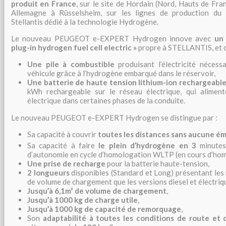
produit en France
, sur le site de Hordain (Nord, Hauts de Fra
Allemagne à Rüsselsheim, sur les lignes de production du
Stellantis dédié à la technologie Hydrogène.
Le nouveau PEUGEOT e-EXPERT Hydrogen innove avec
un
plug-in hydrogen fuel cell electric »
propre à STELLANTIS, et c
Une pile à combustible
produisant l’électricité nécess
véhicule grâce à l’hydrogène embarqué dans le réservoir,
Une batterie de haute tension lithium-ion rechargeabl
kWh rechargeable sur le réseau électrique, qui aliment
électrique dans certaines phases de la conduite.
Le nouveau PEUGEOT e-EXPERT Hydrogen se distingue par :
Sa capacité à couvrir
toutes les distances
sans aucune ém
Sa capacité à faire
le plein d’hydrogène en 3
minute
d’autonomie en cycle d’homologation WLTP (en cours d’hom
Une prise de recharge
pour la batterie haute-tension,
2 longueurs
disponibles (Standard et Long) présentant les
de volume de chargement que les versions diesel et électriqu
Jusqu’à 6,1m³ de volume de chargement
,
Jusqu’à 1000 kg de charge utile
,
Jusqu’à 1000 kg de capacité de remorquage
,
Son
adaptabilité à toutes les conditions de route et 