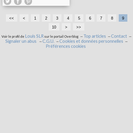
<<
<
1
2
3
4
5
6
7
8
9
10
2
3
4
>
>>
0
0
0
Louis SLR
Top articles
Contact
Voir le profil de
sur le portail Overblog
Signaler un abus
C.G.U.
Cookies et données personnelles
Préférences cookies