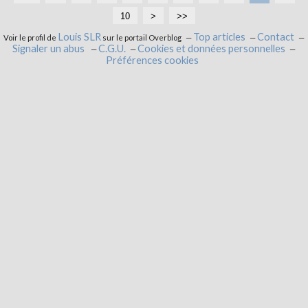
10
2
3
4
>
>>
0
0
0
Louis SLR
Top articles
Contact
Voir le profil de
sur le portail Overblog
Signaler un abus
C.G.U.
Cookies et données personnelles
Préférences cookies